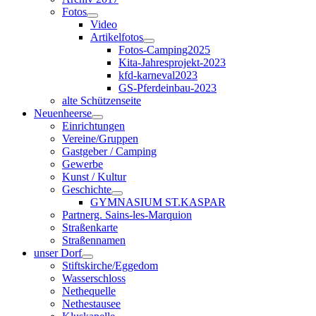
Fotos
Video
Artikelfotos
Fotos-Camping2025
Kita-Jahresprojekt-2023
kfd-karneval2023
GS-Pferdeinbau-2023
alte Schützenseite
Neuenheerse
Einrichtungen
Vereine/Gruppen
Gastgeber / Camping
Gewerbe
Kunst / Kultur
Geschichte
GYMNASIUM ST.KASPAR
Partnerg. Sains-les-Marquion
Straßenkarte
Straßennamen
unser Dorf
Stiftskirche/Eggedom
Wasserschloss
Nethequelle
Nethestausee