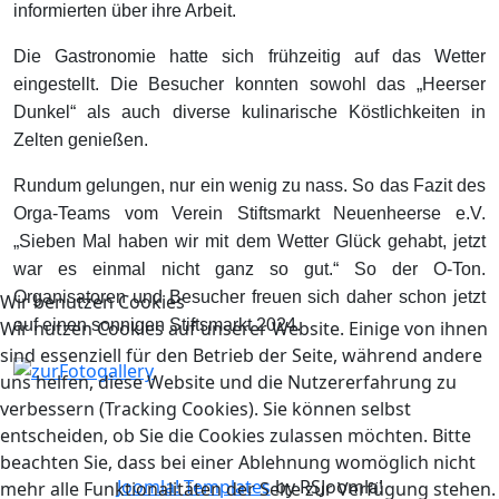
informierten über ihre Arbeit.
Die Gastronomie hatte sich frühzeitig auf das Wetter
eingestellt. Die Besucher konnten sowohl das „Heerser
Dunkel“ als auch diverse kulinarische Köstlichkeiten in
Zelten genießen.
Rundum gelungen, nur ein wenig zu nass. So das Fazit des
Orga-Teams vom Verein Stiftsmarkt Neuenheerse e.V.
„Sieben Mal haben wir mit dem Wetter Glück gehabt, jetzt
war es einmal nicht ganz so gut.“ So der O-Ton.
Organisatoren und Besucher freuen sich daher schon jetzt
Wir benutzen Cookies
auf einen sonnigen Stiftsmarkt 2024.
Wir nutzen Cookies auf unserer Website. Einige von ihnen
sind essenziell für den Betrieb der Seite, während andere
uns helfen, diese Website und die Nutzererfahrung zu
verbessern (Tracking Cookies). Sie können selbst
entscheiden, ob Sie die Cookies zulassen möchten. Bitte
beachten Sie, dass bei einer Ablehnung womöglich nicht
Joomla! Templates
by RSJoomla!
mehr alle Funktionalitäten der Seite zur Verfügung stehen.