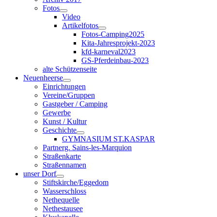
Fotos
Video
Artikelfotos
Fotos-Camping2025
Kita-Jahresprojekt-2023
kfd-karneval2023
GS-Pferdeinbau-2023
alte Schützenseite
Neuenheerse
Einrichtungen
Vereine/Gruppen
Gastgeber / Camping
Gewerbe
Kunst / Kultur
Geschichte
GYMNASIUM ST.KASPAR
Partnerg. Sains-les-Marquion
Straßenkarte
Straßennamen
unser Dorf
Stiftskirche/Eggedom
Wasserschloss
Nethequelle
Nethestausee