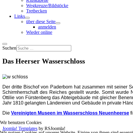
Kluskapelle
Wegkreuze/Bildstöcke
Tretbecken
Links
über diese Seite
anmelden
Wieder online
Suchen
Das Heerser Wasserschloss
Der dritte Bischof von Paderborn hat zusammen mit seiner S
Schirmherrschaft des Reiches gestellt wurde. Somit wurde 
Ottilie von Fürstenberg das Abteigebäude mit gleicher Benen
Jahr 1810 gelangten Ländereien und Gebäude in private Hä
Die
Vereinigten Museen im Wasserschloss Neuenheerse
f
Wir benutzen Cookies
Joomla! Templates
by RSJoomla!
Wir nutzen Cookies auf unserer Website. Einige von ihnen sind essenzi