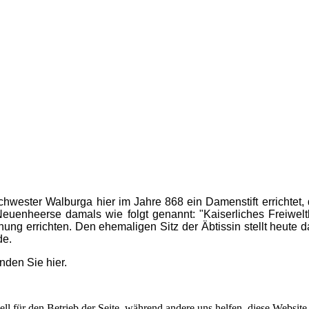
chwester Walburga hier im Jahre 868 ein Damenstift errichtet
Neuenheerse damals wie folgt genannt: "Kaiserliches Freiwelt
nung errichten. Den ehemaligen Sitz der Äbtissin stellt heute
nde.
inden Sie hier.
ell für den Betrieb der Seite, während andere uns helfen, diese Websit