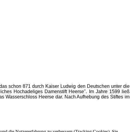
, das schon 871 durch Kaiser Ludwig den Deutschen unter die
liches Hochadeliges Damenstift Heerse". Im Jahre 1599 ließ
 das Wasserschloss Heerse dar. Nach Aufhebung des Stiftes im
e und die Nutzererfahrung zu verbessern (Tracking Cookies). Sie