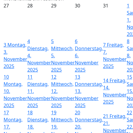
27
28
29
30
31
1
Sa
1.
No
20
4
5
6
8
3
Montag,
7
Freitag,
Dienstag,
Mittwoch,
Donnerstag,
Sa
3.
7.
4.
5.
6.
8.
November
November
November
November
November
No
2025
2025
2025
2025
2025
20
10
11
12
13
15
14
Freitag,
Montag,
Dienstag,
Mittwoch,
Donnerstag,
Sa
14.
10.
11.
12.
13.
15
November
November
November
November
November
No
2025
2025
2025
2025
2025
20
17
18
19
20
22
21
Freitag,
Montag,
Dienstag,
Mittwoch,
Donnerstag,
Sa
21.
17.
18.
19.
20.
22
November