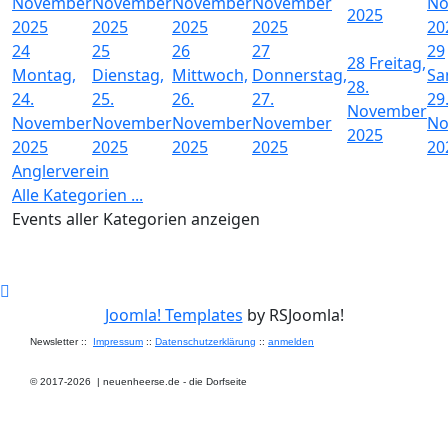
November
November
November
November
No
2025
2025
2025
2025
2025
20
24
25
26
27
29
28
Freitag,
Montag,
Dienstag,
Mittwoch,
Donnerstag,
Sa
28.
24.
25.
26.
27.
29
November
November
November
November
November
No
2025
2025
2025
2025
2025
20
Anglerverein
Alle Kategorien ...
Events aller Kategorien anzeigen
Joomla! Templates
by RSJoomla!
Newsletter ::
Impressum
::
Datenschutzerklärung
::
anmelden
© 2017-2026
|
neuenheerse.de - die Dorfseite